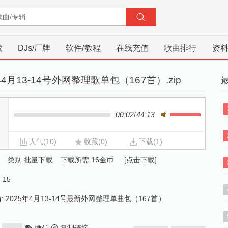
载
DJs/厂牌
软件/教程
在线充值
歌曲排行
资
年4月13-14号外网整理歌单包（167首）.zip
00:02
/
44:13
人气
(10)
收藏
(0)
下载
(1)
类别:
批量下载
下载所需:16金币
[点击下载]
-15
:
2025年4月13-14号最新外网整理单曲包（167首）