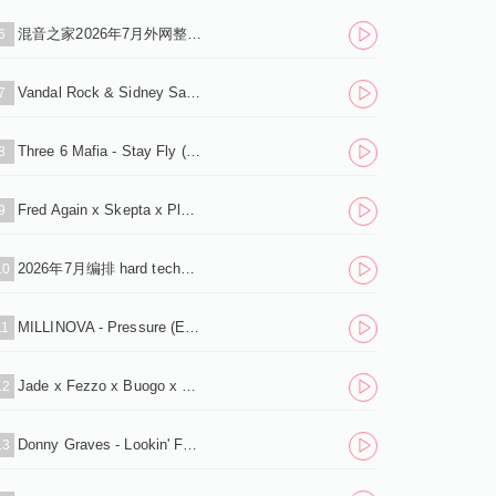
混音之家2026年7月外网整理 稀缺资源反拍house系列 200首 独家首发.zip
6
Vandal Rock & Sidney Samson feat. Ludacris - How Low (ASIL Mashup).mp3
7
Three 6 Mafia - Stay Fly (Dave Summer Edit).mp3
8
Fred Again x Skepta x Plaqueboymax - Victory Lap (Lazy Bass Remix).mp3
9
2026年7月编排 hard techno主场 60分钟 标点思路（下载单曲+标点+试听串烧）
10
MILLINOVA - Pressure (Extended Mix) .mp3
11
Jade x Fezzo x Buogo x LoudNÐ¶s - Young Folks (Extended Mix) .mp3
12
Donny Graves - Lookin' For It (Original Mix).mp3
13