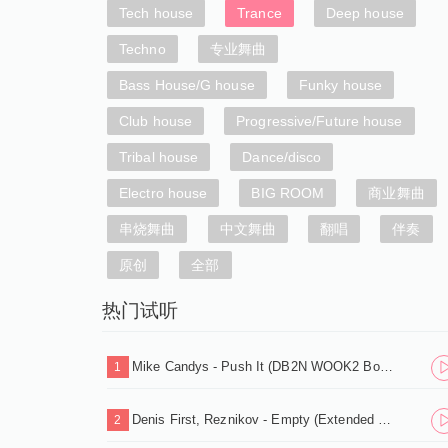
Tech house
Trance
Deep house
Techno
专业舞曲
Bass House/G house
Funky house
Club house
Progressive/Future house
Tribal house
Dance/disco
Electro house
BIG ROOM
商业舞曲
串烧舞曲
中文舞曲
翻唱
伴奏
原创
全部
热门试听
Mike Candys - Push It (DB2N WOOK2 Bounce Edit).mp3
1
Denis First, Reznikov - Empty (Extended Mix).mp3
2