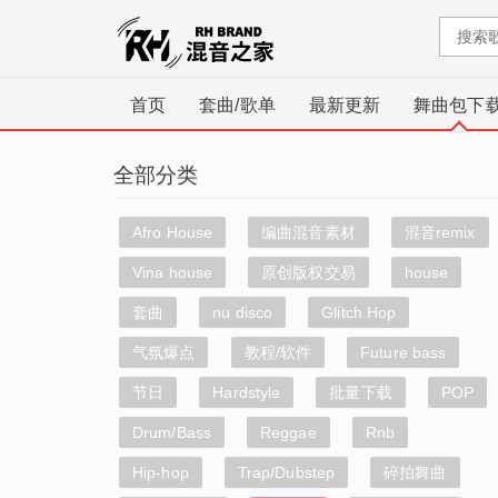
首页
套曲/歌单
最新更新
舞曲包下
全部分类
Afro House
编曲混音素材
混音remix
Vina house
原创版权交易
house
套曲
nu disco
Glitch Hop
气氛爆点
教程/软件
Future bass
节日
Hardstyle
批量下载
POP
Drum/Bass
Reggae
Rnb
Hip-hop
Trap/Dubstep
碎拍舞曲