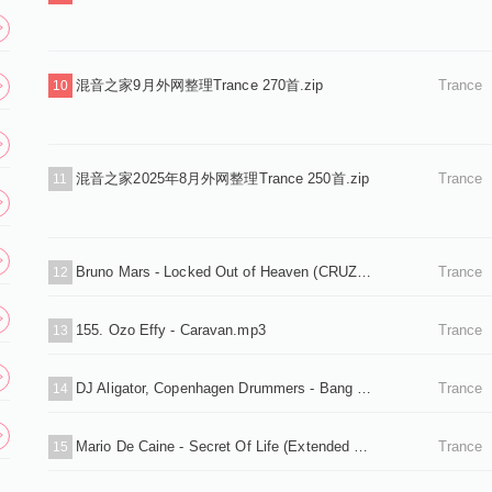
混音之家9月外网整理Trance 270首.zip
Trance
10
混音之家2025年8月外网整理Trance 250首.zip
Trance
11
Bruno Mars - Locked Out of Heaven (CRUZ & KandraK Remix).mp3
Trance
12
155. Ozo Effy - Caravan.mp3
Trance
13
DJ Aligator, Copenhagen Drummers - Bang That Drum (Original Mix).mp3
Trance
14
Mario De Caine - Secret Of Life (Extended Mix).mp3
Trance
15