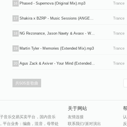
Phased - Supernova (Original Mix).mp3
Trance
16
Shakira x BZRP - Music Sessions (ANGEMI Extended Remix).mp3
Trance
17
NG Rezonance, Jason Nawty & Avaxx - Weapon (Extended Mix).mp3
Trance
18
Martin Tyler - Memories (Extended Mix).mp3
Trance
19
Agus Zack & Axiver - Your Mind (Extended Mix).mp3
Trance
20
共505首歌曲
关于网站
t,原创电子音乐交易买卖平台，国内音乐
友情连接
，平台业务：编曲，混音，母带处
联系我们/派对演出