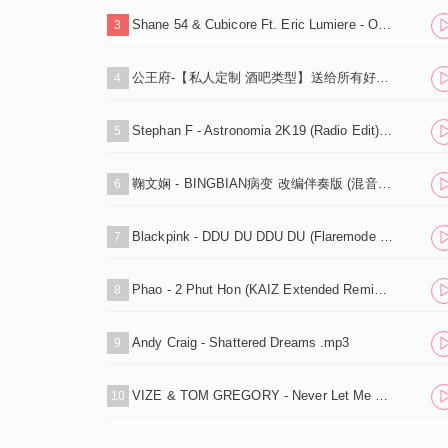
Shane 54 & Cubicore Ft. Eric Lumiere - Out Of Time (Sagan Extended Remix).mp3
3
公王府-【私人定制 酒吧类型】送给所有好友，
4
Stephan F - Astronomia 2K19 (Radio Edit).mp3
5
鞠文娴 - BINGBIAN病变 改编伴奏版 (混音之家 REMIX)
6
Blackpink - DDU DU DDU DU (Flaremode Remix) .mp3
7
Phao - 2 Phut Hon (KAIZ Extended Remix).mp3
8
Andy Craig - Shattered Dreams .mp3
9
VIZE & TOM GREGORY - Never Let Me Down (Extended Mix).mp3
10