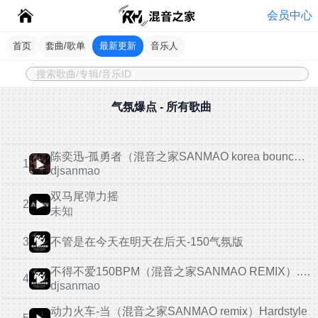
会员中心
首页
套曲/歌单
最新更新
音乐人
气氛爆点 - 所有歌曲
陈奕迅-孤勇者（混音之家SANMAO korea bounce REMIX )
1
djsanmao
双马尾弹力摇
2
未知
不管是在今天在明天在后天-150气氛版
3
不得不爱150BPM（混音之家SANMAO REMIX）.wav
4
djsanmao
动力火车-当（混音之家SANMAO remix）Hardstyle