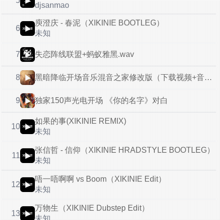
5
djsanmao
庾澄庆 - 春泥（XIKINIE BOOTLEG）
6
未知
失恋阵线联盟+蚂蚁雅黑.wav
7
黑暗降临开场音乐混音之家修改版（下载视频+音乐）
8
独家150声光电开场 《你的名字》对白
9
如果的事(XIKINIE REMIX)
10
未知
张信哲 - 信仰（XIKINIE HRADSTYLE BOOTLEG）
11
未知
唔一唔啊啊 vs Boom（XIKINIE Edit）
12
未知
万物生（XIKINIE Dubstep Edit）
13
未知