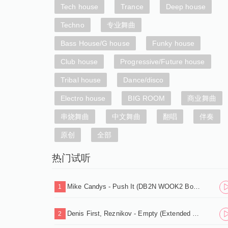
Tech house
Trance
Deep house
Techno
专业舞曲
Bass House/G house
Funky house
Club house
Progressive/Future house
Tribal house
Dance/disco
Electro house
BIG ROOM
商业舞曲
串烧舞曲
中文舞曲
翻唱
伴奏
原创
全部
热门试听
Mike Candys - Push It (DB2N WOOK2 Bounce Edit).mp3
1
Denis First, Reznikov - Empty (Extended Mix).mp3
2