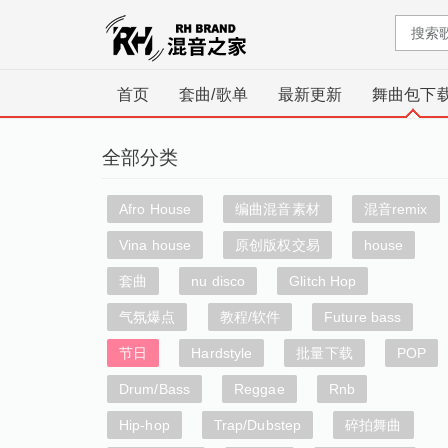
首页
套曲/歌单
最新更新
舞曲包下
全部分类
Afro House
编曲混音素材
混音remix
Vina house
原创版权交易
house
套曲
nu disco
Glitch Hop
气氛爆点
教程/软件
Future bass
节日
Hardstyle
批量下载
POP
Drum/Bass
Reggae
Rnb
Hip-hop
Trap/Dubstep
碎拍舞曲