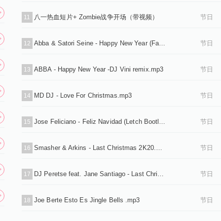
八一热血短片+ Zombie战争开场（带视频）
节日
11
Abba & Satori Seine - Happy New Year (Fagira remix).mp3
节日
12
ABBA - Happy New Year -DJ Vini remix.mp3
节日
13
MD DJ - Love For Christmas.mp3
节日
14
Jose Feliciano - Feliz Navidad (Letch Bootleg Chrismass ).mp3
节日
15
Smasher & Arkins - Last Christmas 2K20.mp3
节日
16
DJ Peretse feat. Jane Santiago - Last Christmas (Original Mix).mp3
节日
17
Joe Berte Esto Es Jingle Bells .mp3
节日
18