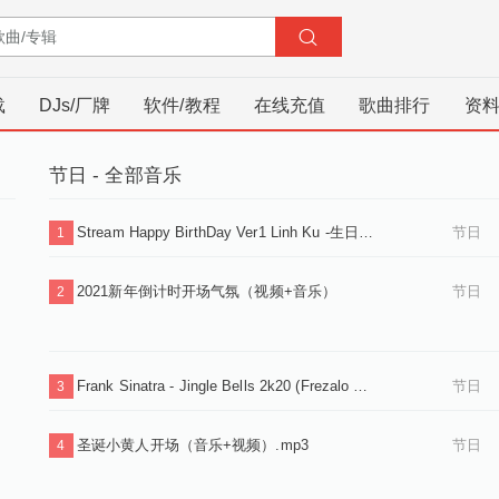
载
DJs/厂牌
软件/教程
在线充值
歌曲排行
资
节日 - 全部音乐
Stream Happy BirthDay Ver1 Linh Ku -生日歌 vina house版 .wav
节日
1
2021新年倒计时开场气氛（视频+音乐）
节日
2
Frank Sinatra - Jingle Bells 2k20 (Frezalo Remix) .mp3
节日
3
圣诞小黄人开场（音乐+视频）.mp3
节日
4