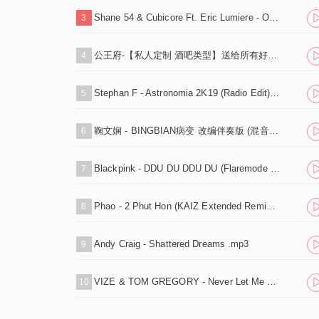
Shane 54 & Cubicore Ft. Eric Lumiere - Out Of Time (Sagan Extended Remix).mp3
3
公王府-【私人定制 酒吧类型】送给所有好友，
4
Stephan F - Astronomia 2K19 (Radio Edit).mp3
5
鞠文娴 - BINGBIAN病变 改编伴奏版 (混音之家 REMIX)
6
Blackpink - DDU DU DDU DU (Flaremode Remix) .mp3
7
Phao - 2 Phut Hon (KAIZ Extended Remix).mp3
8
Andy Craig - Shattered Dreams .mp3
9
VIZE & TOM GREGORY - Never Let Me Down (Extended Mix).mp3
10