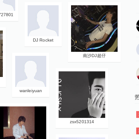
727801
DJ Rocket
南沙DJ超仔
wanleiyuan
zsx5201314