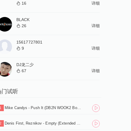
16
详细
BLACK
26
详细
15617727801
9
详细
DJ龙二少
67
详细
热门试听
Mike Candys - Push It (DB2N WOOK2 Bounce Edit).mp3
1
Denis First, Reznikov - Empty (Extended Mix).mp3
2