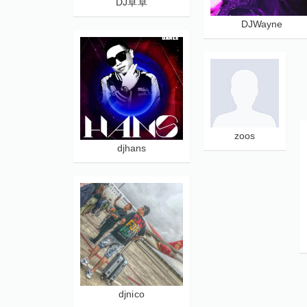
DJ卓卓
DJWayne
zoos
djhans
djnico