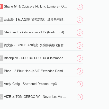
Shane 54 & Cubicore Ft. Eric Lumiere - Out Of Time (Sagan Extended Remix).mp3
3
公王府-【私人定制 酒吧类型】送给所有好友，
4
Stephan F - Astronomia 2K19 (Radio Edit).mp3
5
鞠文娴 - BINGBIAN病变 改编伴奏版 (混音之家 REMIX)
6
Blackpink - DDU DU DDU DU (Flaremode Remix) .mp3
7
Phao - 2 Phut Hon (KAIZ Extended Remix).mp3
8
Andy Craig - Shattered Dreams .mp3
9
VIZE & TOM GREGORY - Never Let Me Down (Extended Mix).mp3
10