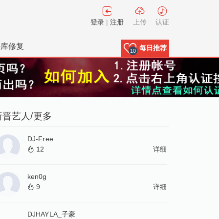
登录
|
注册
上传
认证
料库修复
每日推荐
10
新晋艺人
/更多
DJ-Free
12
详细
ken0g
9
详细
DJHAYLA_子豪