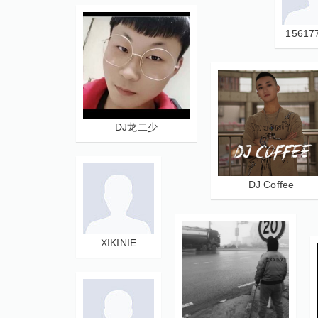
15617
DJ龙二少
DJ Coffee
XIKINIE